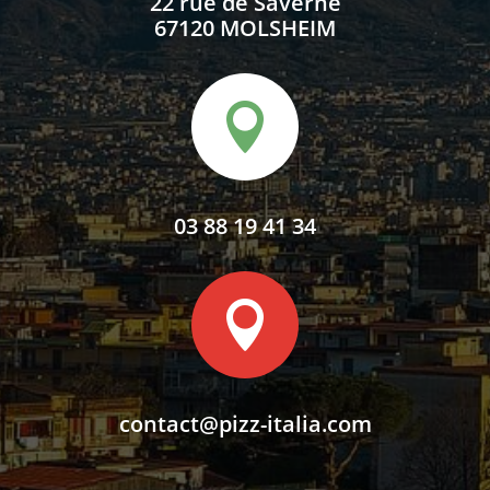
22 rue de Saverne
67120 MOLSHEIM

03 88 19 41 34

contact@pizz-italia.com